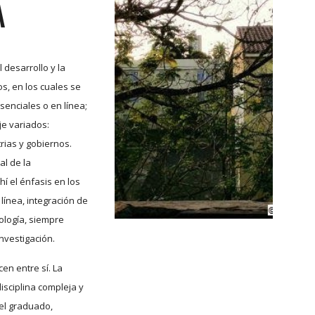
A
 desarrollo y la
s, en los cuales se
senciales o en línea;
e variados:
rias y gobiernos.
al de la
í el énfasis en los
línea, integración de
ología, siempre
nvestigación.
en entre sí. La
isciplina compleja y
el graduado,