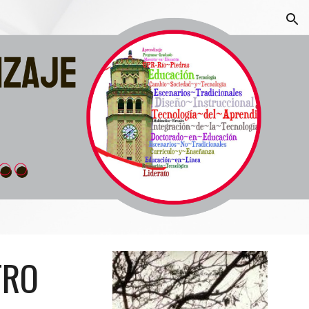
ion
TRO